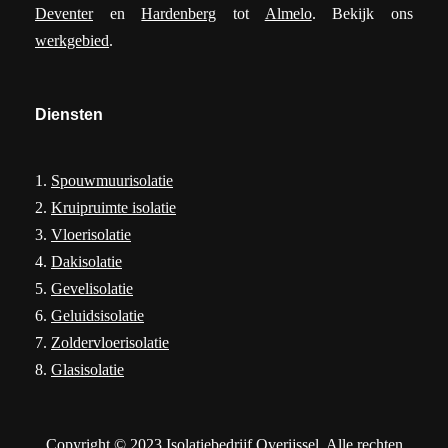
Deventer
en
Hardenberg
tot
Almelo
. Bekijk ons
werkgebied
.
Diensten
1.
Spouwmuurisolatie
2.
Kruipruimte isolatie
3.
Vloerisolatie
4.
Dakisolatie
5.
Gevelisolatie
6.
Geluidsisolatie
7.
Zoldervloerisolatie
8.
Glasisolatie
Copyright © 2023 Isolatiebedrijf Overijssel. Alle rechten