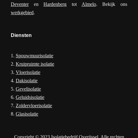
Deventer
en
Hardenberg
tot
Almelo
. Bekijk ons
werkgebied
.
Diensten
1.
Spouwmuurisolatie
2.
Kruipruimte isolatie
3.
Vloerisolatie
4.
Dakisolatie
5.
Gevelisolatie
6.
Geluidsisolatie
7.
Zoldervloerisolatie
8.
Glasisolatie
Copyright © 2023 Isolatiebedrijf Overijssel. Alle rechten