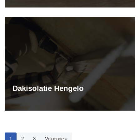
Dakisolatie Hengelo
1
2
3
Volgende »