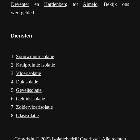
Deventer
en
Hardenberg
tot
Almelo
. Bekijk ons
werkgebied
.
Diensten
1.
Spouwmuurisolatie
2.
Kruipruimte isolatie
3.
Vloerisolatie
4.
Dakisolatie
5.
Gevelisolatie
6.
Geluidsisolatie
7.
Zoldervloerisolatie
8.
Glasisolatie
Copyright © 2023 Isolatiebedrijf Overijssel. Alle rechten