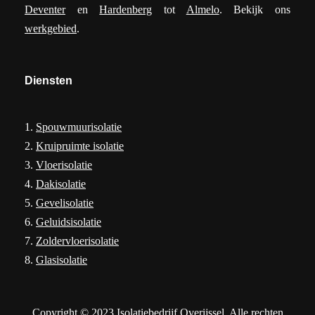
Deventer
en
Hardenberg
tot
Almelo
. Bekijk ons
werkgebied
.
Diensten
1.
Spouwmuurisolatie
2.
Kruipruimte isolatie
3.
Vloerisolatie
4.
Dakisolatie
5.
Gevelisolatie
6.
Geluidsisolatie
7.
Zoldervloerisolatie
8.
Glasisolatie
Copyright © 2023 Isolatiebedrijf Overijssel. Alle rechten