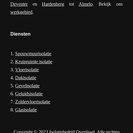
Deventer
en
Hardenberg
tot
Almelo
. Bekijk ons
werkgebied
.
Diensten
1.
Spouwmuurisolatie
2.
Kruipruimte isolatie
3.
Vloerisolatie
4.
Dakisolatie
5.
Gevelisolatie
6.
Geluidsisolatie
7.
Zoldervloerisolatie
8.
Glasisolatie
Copyright © 2023 Isolatiebedrijf Overijssel. Alle rechten