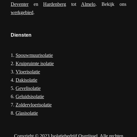
Deventer
en
Hardenberg
tot
Almelo
. Bekijk ons
werkgebied
.
Diensten
1.
Spouwmuurisolatie
2.
Kruipruimte isolatie
3.
Vloerisolatie
4.
Dakisolatie
5.
Gevelisolatie
6.
Geluidsisolatie
7.
Zoldervloerisolatie
8.
Glasisolatie
Copyright © 2023 Isolatiebedrijf Overijssel. Alle rechten