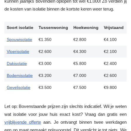
kunnen jaarlijks bovendien oplopen tot wel €1.000! Zo verdien jij
de kosten van isolatie binnen de kortste keren weer terug.
Soort isolatie
Tussenwoning
Hoekwoning
Vrijstaand
Spouwisolatie
€1.350
€2.800
€4.100
Vloerisolatie
€2.600
€4.300
€2.100
Dakisolatie
€3.000
€5.800
€2.400
Bodemisolatie
€3.200
€7.000
€2.600
Gevelisolatie
€3.500
€7.500
€9.800
Let op: Bovenstaande prijzen zijn slechts indicatief. Wil je weten
wat isolatie voor jouw huis exact kost? Vraag dan gratis een
vrijblijvende offerte
aan. Je ontvangt binnen twee werkdagen
een op maat gemaakt prijsvoorstel. Dit verplicht je tot niets. We