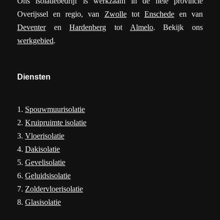
Ons isolatiebedrijf is werkzaam in de hele provincie
Overijssel en regio, van
Zwolle
tot
Enschede
en van
Deventer
en
Hardenberg
tot
Almelo
. Bekijk ons
werkgebied
.
Diensten
1.
Spouwmuurisolatie
2.
Kruipruimte isolatie
3.
Vloerisolatie
4.
Dakisolatie
5.
Gevelisolatie
6.
Geluidsisolatie
7.
Zoldervloerisolatie
8.
Glasisolatie