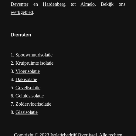
Deventer
en
Hardenberg
tot
Almelo
. Bekijk ons
werkgebied
.
Diensten
1.
Spouwmuurisolatie
2.
Kruipruimte isolatie
3.
Vloerisolatie
4.
Dakisolatie
5.
Gevelisolatie
6.
Geluidsisolatie
7.
Zoldervloerisolatie
8.
Glasisolatie
Copyright © 2023 Isolatiebedrijf Overijssel. Alle rechten