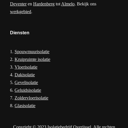
Deventer
en
Hardenberg
tot
Almelo
. Bekijk ons
werkgebied
.
Diensten
1.
Spouwmuurisolatie
2.
Kruipruimte isolatie
3.
Vloerisolatie
4.
Dakisolatie
5.
Gevelisolatie
6.
Geluidsisolatie
7.
Zoldervloerisolatie
8.
Glasisolatie
Copyright © 2023 Isolatiebedrijf Overijssel. Alle rechten